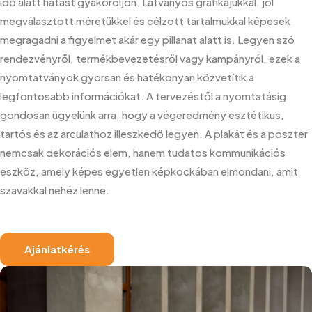
idő alatt hatást gyakoroljon. Látványos grafikájukkal, jól
megválasztott méretükkel és célzott tartalmukkal képesek
megragadni a figyelmet akár egy pillanat alatt is. Legyen szó
rendezvényről, termékbevezetésről vagy kampányról, ezek a
nyomtatványok gyorsan és hatékonyan közvetítik a
legfontosabb információkat. A tervezéstől a nyomtatásig
gondosan ügyelünk arra, hogy a végeredmény esztétikus,
tartós és az arculathoz illeszkedő legyen. A plakát és a poszter
nemcsak dekorációs elem, hanem tudatos kommunikációs
eszköz, amely képes egyetlen képkockában elmondani, amit
szavakkal nehéz lenne.
Ajánlatkérés