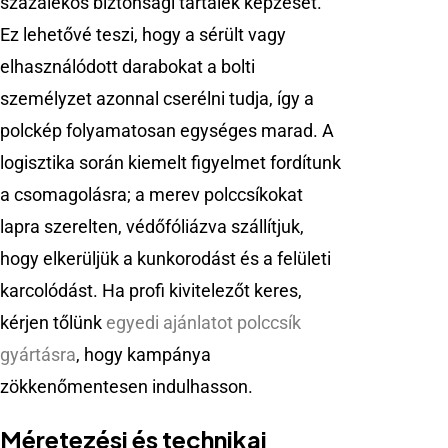
százalékos biztonsági tartalék képzését.
Ez lehetővé teszi, hogy a sérült vagy
elhasználódott darabokat a bolti
személyzet azonnal cserélni tudja, így a
polckép folyamatosan egységes marad. A
logisztika során kiemelt figyelmet fordítunk
a csomagolásra; a merev polccsíkokat
lapra szerelten, védőfóliázva szállítjuk,
hogy elkerüljük a kunkorodást és a felületi
karcolódást. Ha profi kivitelezőt keres,
kérjen tőlünk
egyedi ajánlatot polccsík
gyártásra
, hogy kampánya
zökkenőmentesen indulhasson.
Méretezési és technikai