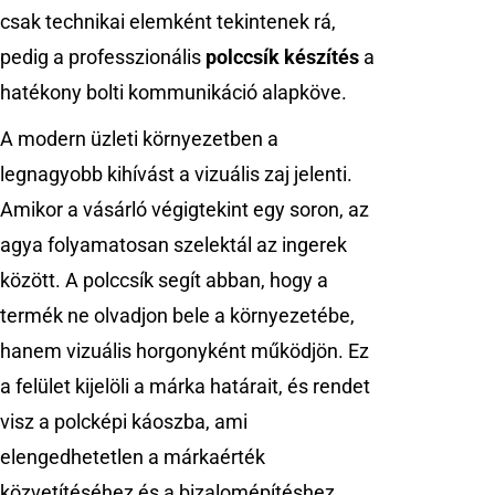
csak technikai elemként tekintenek rá,
pedig a professzionális
polccsík készítés
a
hatékony bolti kommunikáció alapköve.
A modern üzleti környezetben a
legnagyobb kihívást a vizuális zaj jelenti.
Amikor a vásárló végigtekint egy soron, az
agya folyamatosan szelektál az ingerek
között. A polccsík segít abban, hogy a
termék ne olvadjon bele a környezetébe,
hanem vizuális horgonyként működjön. Ez
a felület kijelöli a márka határait, és rendet
visz a polcképi káoszba, ami
elengedhetetlen a márkaérték
közvetítéséhez és a bizalomépítéshez.