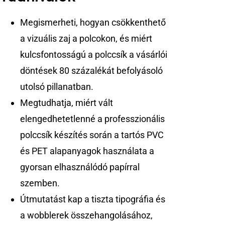
Megismerheti, hogyan csökkenthető
a vizuális zaj a polcokon, és miért
kulcsfontosságú a polccsík a vásárlói
döntések 80 százalékát befolyásoló
utolsó pillanatban.
Megtudhatja, miért vált
elengedhetetlenné a professzionális
polccsík készítés során a tartós PVC
és PET alapanyagok használata a
gyorsan elhasználódó papírral
szemben.
Útmutatást kap a tiszta tipográfia és
a wobblerek összehangolásához,