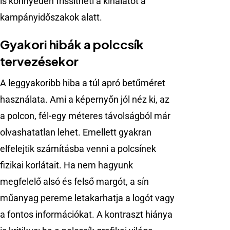
is könnyedén frissítheti a kínálatot a
kampányidőszakok alatt.
Gyakori hibák a polccsík
tervezésekor
A leggyakoribb hiba a túl apró betűméret
használata. Ami a képernyőn jól néz ki, az
a polcon, fél-egy méteres távolságból már
olvashatatlan lehet. Emellett gyakran
elfelejtik számításba venni a polcsínek
fizikai korlátait. Ha nem hagyunk
megfelelő alsó és felső margót, a sín
műanyag pereme letakarhatja a logót vagy
a fontos információkat. A kontraszt hiánya