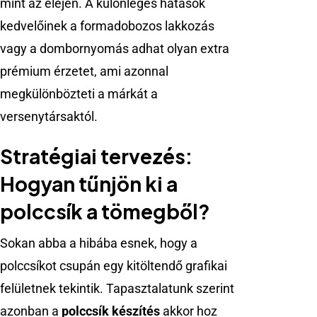
mint az elején. A különleges hatások
kedvelőinek a formadobozos lakkozás
vagy a dombornyomás adhat olyan extra
prémium érzetet, ami azonnal
megkülönbözteti a márkát a
versenytársaktól.
Stratégiai tervezés:
Hogyan tűnjön ki a
polccsík a tömegből?
Sokan abba a hibába esnek, hogy a
polccsíkot csupán egy kitöltendő grafikai
felületnek tekintik. Tapasztalatunk szerint
azonban a
polccsík készítés
akkor hoz