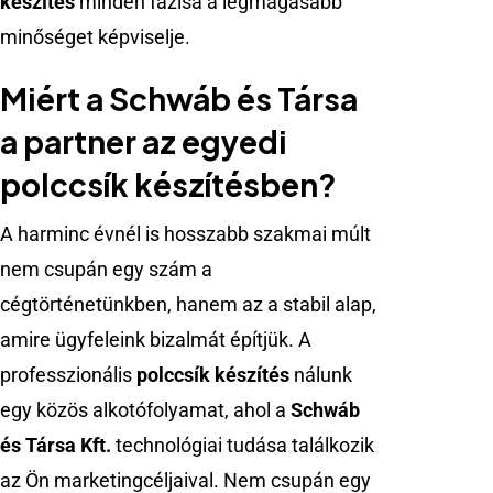
készítés
minden fázisa a legmagasabb
minőséget képviselje.
Miért a Schwáb és Társa
a partner az egyedi
polccsík készítésben?
A harminc évnél is hosszabb szakmai múlt
nem csupán egy szám a
cégtörténetünkben, hanem az a stabil alap,
amire ügyfeleink bizalmát építjük. A
professzionális
polccsík készítés
nálunk
egy közös alkotófolyamat, ahol a
Schwáb
és Társa Kft.
technológiai tudása találkozik
az Ön marketingcéljaival. Nem csupán egy