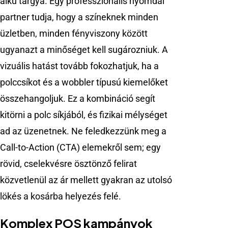
alku tárgya. Egy professzionális nyomdai
partner tudja, hogy a színeknek minden
üzletben, minden fényviszony között
ugyanazt a minőséget kell sugározniuk. A
vizuális hatást tovább fokozhatjuk, ha a
polccsíkot és a wobbler típusú kiemelőket
összehangoljuk. Ez a kombináció segít
kitörni a polc síkjából, és fizikai mélységet
ad az üzenetnek. Ne feledkezzünk meg a
Call-to-Action (CTA) elemekről sem; egy
rövid, cselekvésre ösztönző felirat
közvetlenül az ár mellett gyakran az utolsó
lökés a kosárba helyezés felé.
Komplex POS kampányok