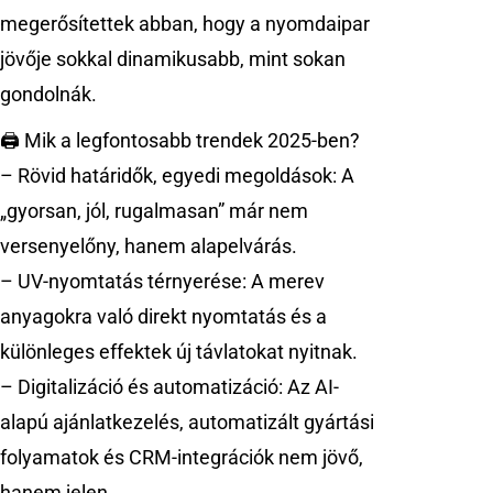
megerősítettek abban, hogy a nyomdaipar
jövője sokkal dinamikusabb, mint sokan
gondolnák.
🖨️ Mik a legfontosabb trendek 2025-ben?
– Rövid határidők, egyedi megoldások: A
„gyorsan, jól, rugalmasan” már nem
versenyelőny, hanem alapelvárás.
– UV-nyomtatás térnyerése: A merev
anyagokra való direkt nyomtatás és a
különleges effektek új távlatokat nyitnak.
– Digitalizáció és automatizáció: Az AI-
alapú ajánlatkezelés, automatizált gyártási
folyamatok és CRM-integrációk nem jövő,
hanem jelen.