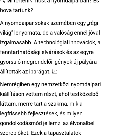
🔍 Mi történik most a nyomdaiparban? És
hova tartunk?
A nyomdaipar sokak szemében egy „régi
világ” lenyomata, de a valóság ennél jóval
izgalmasabb. A technológiai innovációk, a
fenntarthatósági elvárások és az egyre
gyorsuló megrendelői igények új pályára
állították az iparágat. 📈
Nemrégiben egy nemzetközi nyomdaipari
kiállításon vettem részt, ahol testközelből
láttam, merre tart a szakma, mik a
legfrissebb fejlesztések, és milyen
gondolkodásmód jellemzi az élvonalbeli
szereplőket. Ezek a tapasztalatok